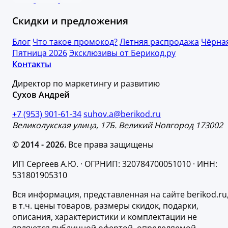
Скидки и предложения
Блог
Что такое промокод?
Летняя распродажа
Чёрна
Пятница 2026
Эксклюзивы от Берикод.ру
Контакты
Директор по маркетингу и развитию
Сухов Андрей
+7 (953) 901-61-34
suhov.a@berikod.ru
Великолукская улица, 17Б. Великий Новгород 173002
© 2014 - 2026.
Все права защищены
ИП Сергеев А.Ю. · ОГРНИП: 320784700051010 · ИНН:
531801905310
Вся информация, представленная на сайте berikod.ru
в т.ч. цены товаров, размеры скидок, подарки,
описания, характеристики и комплектации не
являются публичной офертой, определяемой