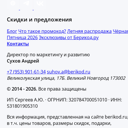
Скидки и предложения
Блог
Что такое промокод?
Летняя распродажа
Чёрна
Пятница 2026
Эксклюзивы от Берикод.ру
Контакты
Директор по маркетингу и развитию
Сухов Андрей
+7 (953) 901-61-34
suhov.a@berikod.ru
Великолукская улица, 17Б. Великий Новгород 173002
© 2014 - 2026.
Все права защищены
ИП Сергеев А.Ю. · ОГРНИП: 320784700051010 · ИНН:
531801905310
Вся информация, представленная на сайте berikod.ru
в т.ч. цены товаров, размеры скидок, подарки,