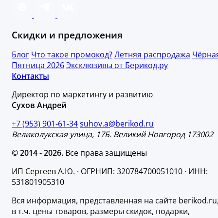
Скидки и предложения
Блог
Что такое промокод?
Летняя распродажа
Чёрна
Пятница 2026
Эксклюзивы от Берикод.ру
Контакты
Директор по маркетингу и развитию
Сухов Андрей
+7 (953) 901-61-34
suhov.a@berikod.ru
Великолукская улица, 17Б. Великий Новгород 173002
© 2014 - 2026.
Все права защищены
ИП Сергеев А.Ю. · ОГРНИП: 320784700051010 · ИНН:
531801905310
Вся информация, представленная на сайте berikod.ru
в т.ч. цены товаров, размеры скидок, подарки,