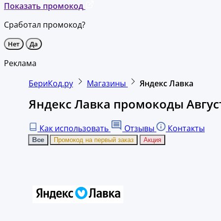
Показать промокод
Сработал промокод?
Нет
Да
Реклама
БериКод.ру
Магазины
Яндекс Лавка
Яндекс Лавка промокоды Авгус
Как использовать
Отзывы
Контакты
Все
Промокод на первый заказ
Акция