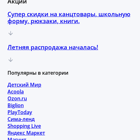
Акции
Супер скидки на канцтовары, школьную
форму, рюкзаки, книги.
Летняя распродажа началась!
Популярны в категории
Детский Мир
Acoola
Ozon.ru
Biglion
PlayToday
Сима-ленд
Shopping Live
Яндекс Маркет
Магнит