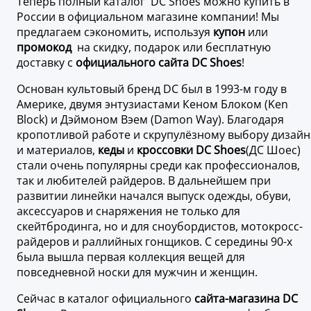
Теперь полный каталог DC Shoes можно купить в
России в официальном магазине компании! Мы
предлагаем сэкономить, используя
купон
или
промокод
на скидку, подарок или бесплатную
доставку с
официального сайта DC Shoes
!
Основан культовый бренд DC был в 1993-м году в
Америке, двумя энтузиастами Кеном Блоком (Ken
Block) и Дэймоном Вэем (Damon Way). Благодаря
кропотливой работе и скрупулёзному выбору дизайн
и материалов,
кеды
и
кроссовки DC Shoes
(ДС Шоес)
стали очень популярны среди как профессионалов,
так и любителей райдеров. В дальнейшем при
развитии линейки начался выпуск одежды, обуви,
аксессуаров и снаряжения не только для
скейтбродинга, но и для сноубордистов, мотокросс-
райдеров и раллийных гонщиков. С середины 90-х
была вышла первая коллекция вещей для
повседневной носки для мужчин и женщин.
Сейчас в каталог официального
сайта-магазина DC