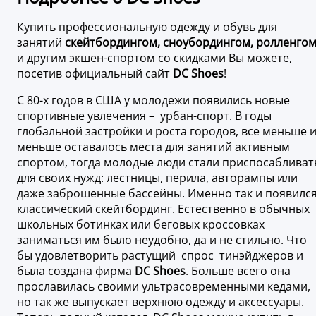
Купить профессиональную одежду и обувь для
занятий
скейтбордингом, сноубордингом, ролленго
и другим экшен-спортом со скидками Вы можете,
посетив официальный сайт
DC Shoes
!
С 80-х годов в США у молодежи появились новые
спортивные увлечения – урбан-спорт. В годы
глобальной застройки и роста городов, все меньше 
меньше оставалось места для занятий активным
спортом, тогда молодые люди стали приспосабливат
для своих нужд: лестницы, перила, авторампы или
даже заброшенные бассейны. Именно так и появилс
классический скейтбординг. Естественно в обычных
школьных ботинках или беговых кроссовках
заниматься им было неудобно, да и не стильно. Что
бы удовлетворить растущий спрос тинэйджеров и
была создана фирма
DC Shoes
. Больше всего она
прославилась своими ультрасовременными кедами,
но так же выпускает верхнюю одежду и аксессуары.