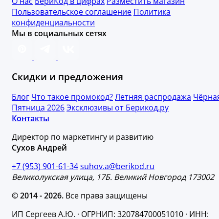
О нас
БериКод в цифрах
Разместить магазин
Пользовательское соглашение
Политика
конфиденциальности
Мы в социальных сетях
Скидки и предложения
Блог
Что такое промокод?
Летняя распродажа
Чёрна
Пятница 2026
Эксклюзивы от Берикод.ру
Контакты
Директор по маркетингу и развитию
Сухов Андрей
+7 (953) 901-61-34
suhov.a@berikod.ru
Великолукская улица, 17Б. Великий Новгород 173002
© 2014 - 2026.
Все права защищены
ИП Сергеев А.Ю. · ОГРНИП: 320784700051010 · ИНН: