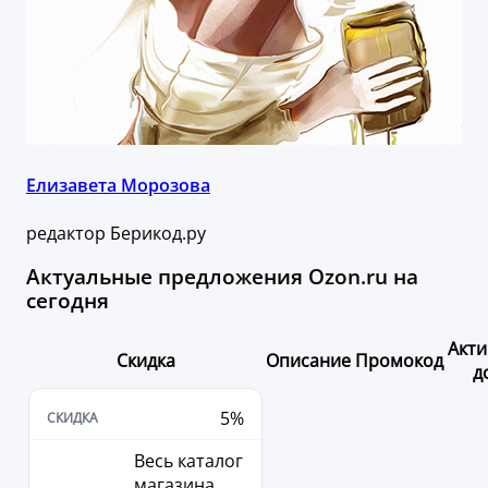
Елизавета Морозова
редактор Берикод.ру
Актуальные предложения Ozon.ru на
сегодня
Акти
Скидка
Описание
Промокод
д
5%
Весь каталог
магазина