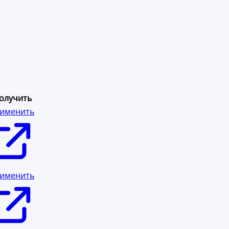
олучить
именить
именить