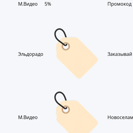
М.Видео
5%
Промокод М
Эльдорадо
Заказывай 
М.Видео
Новоселам 