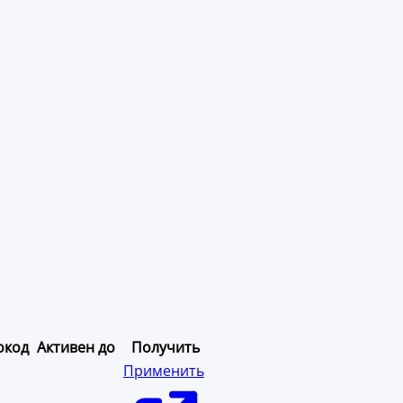
окод
Активен до
Получить
Применить