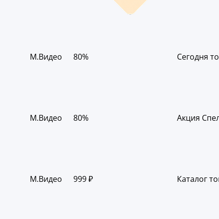
М.Видео
80%
Сегодня то
М.Видео
80%
Акция Спел
М.Видео
999 ₽
Каталог то