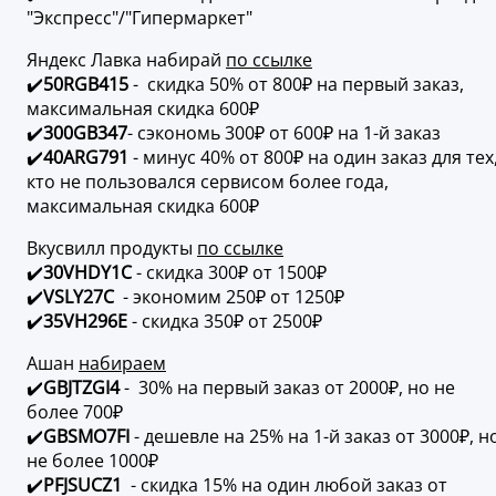
"Экспресс"/"Гипермаркет"
Яндекс Лавка набирай
по ссылке
✔️
50RGB415
- скидка 50% от 800₽ на первый заказ,
максимальная скидка 600₽
✔️
300GB347
- сэкономь 300₽ от 600₽ на 1-й заказ
✔️
40ARG791
- минус 40% от 800₽ на один заказ для тех
кто не пользовался сервисом более года,
максимальная скидка 600₽
Вкусвилл продукты
по ссылке
✔️
30VHDY1C
- скидка 300₽ от 1500₽
✔️
VSLY27C
- экономим 250₽ от 1250₽
✔️
35VH296E
- скидка 350₽ от 2500₽
Ашан
набираем
✔️
GBJTZGI4
- 30% на первый заказ от 2000₽, но не
более 700₽
✔️
GBSMO7FI
- дешевле на 25% на 1-й заказ от 3000₽, н
не более 1000₽
✔️
PFJSUCZ1
- скидка 15% на один любой заказ от