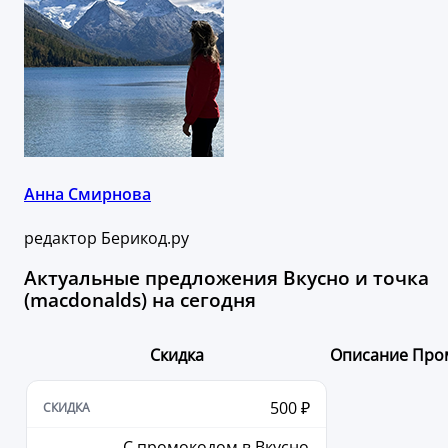
Анна Смирнова
редактор Берикод.ру
Актуальные предложения Вкусно и точка
(macdonalds) на сегодня
Скидка
Описание
Про
500 ₽
С промокодом в Вкусно