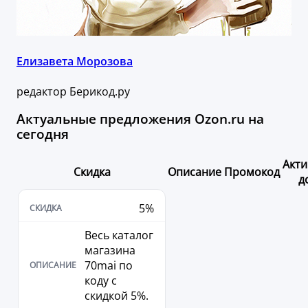
Елизавета Морозова
редактор Берикод.ру
Актуальные предложения Ozon.ru на
сегодня
Акти
Скидка
Описание
Промокод
д
5%
Весь каталог
магазина
70mai по
коду с
скидкой 5%.