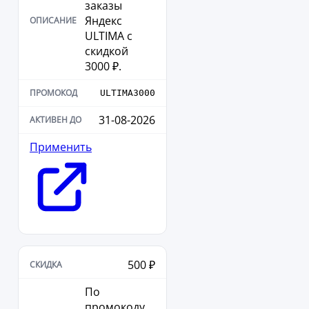
заказы
Яндекс
ULTIMA с
скидкой
3000 ₽.
ULTIMA3000
31-08-2026
Применить
500 ₽
По
промокоду