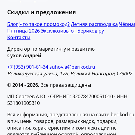
Скидки и предложения
Блог
Что такое промокод?
Летняя распродажа
Чёрна
Пятница 2026
Эксклюзивы от Берикод.ру
Контакты
Директор по маркетингу и развитию
Сухов Андрей
+7 (953) 901-61-34
suhov.a@berikod.ru
Великолукская улица, 17Б. Великий Новгород 173002
© 2014 - 2026.
Все права защищены
ИП Сергеев А.Ю. · ОГРНИП: 320784700051010 · ИНН:
531801905310
Вся информация, представленная на сайте berikod.ru
в т.ч. цены товаров, размеры скидок, подарки,
описания, характеристики и комплектации не
являются публичной офертой, определяемой