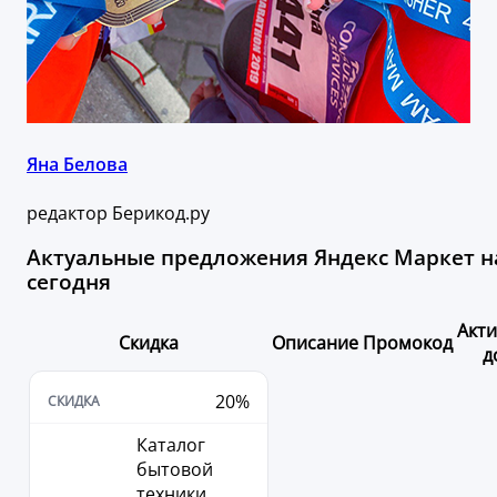
Яна Белова
редактор Берикод.ру
Актуальные предложения Яндекс Маркет н
сегодня
Акт
Скидка
Описание
Промокод
д
20%
Каталог
бытовой
техники