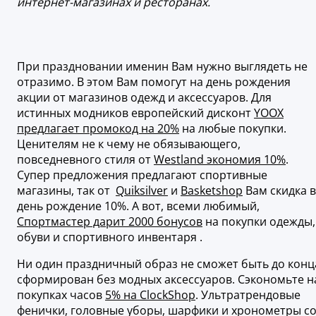
интернет-магазинах и ресторанах.
При праздновании именин Вам нужно выглядеть не
отразимо. В этом Вам помогут на день рождения
акции от магазинов одежд и аксессуаров. Для
истинных модников европейский дисконт
YOOX
предлагает промокод на 20%
на любые покупки.
Ценителям не к чему не обязывающего,
повседневного стиля от
Westland экономия 10%
.
Супер предложения предлагают спортивные
магазины, так от
Quiksilver
и
Basketshop
Вам скидка в
день рождение 10%. А вот, всеми любимый,
Спортмастер дарит 2000 бонусов
на покупки одежды,
обуви и спортивного инвентаря .
Ни один праздничный образ не сможет быть до конц
сформирован без модных аксессуаров. Сэкономьте н
покупках часов
5% на ClockShop
. Ультратрендовые
фенички, головные уборы, шарфики и хронометры с