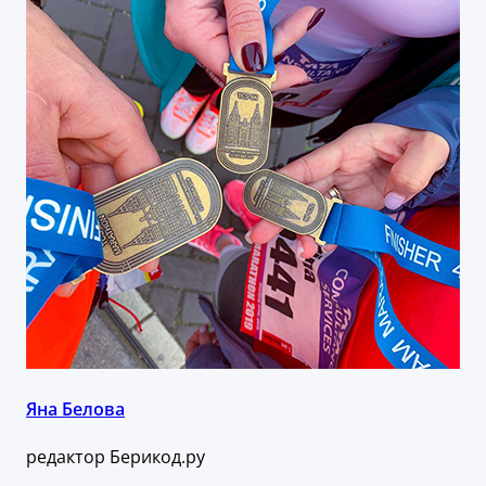
Яна Белова
редактор Берикод.ру