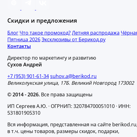
Скидки и предложения
Блог
Что такое промокод?
Летняя распродажа
Чёрна
Пятница 2026
Эксклюзивы от Берикод.ру
Контакты
Директор по маркетингу и развитию
Сухов Андрей
+7 (953) 901-61-34
suhov.a@berikod.ru
Великолукская улица, 17Б. Великий Новгород 173002
© 2014 - 2026.
Все права защищены
ИП Сергеев А.Ю. · ОГРНИП: 320784700051010 · ИНН:
531801905310
Вся информация, представленная на сайте berikod.ru
в т.ч. цены товаров, размеры скидок, подарки,