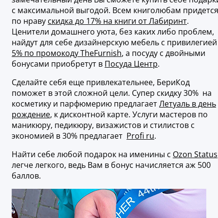
с максимальной выгодой. Всем книголюбам придетс
по нраву
скидка до 17% на книги от Лабиринт
.
Ценители домашнего уюта, без каких либо проблем,
найдут для себе дизайнерскую мебель с привилегией
5% по промокоду TheFurnish
, а посуду с двойными
бонусами приобретут в
Посуда Центр
.
Сделайте себя еще привлекательнее, БериКод
поможет в этой сложной цели. Супер скидку 30% на
косметику и парфюмерию предлагает
Летуаль в день
рождение
, к дисконтной карте. Услуги мастеров по
маникюру, педикюру, визажистов и стилистов с
экономией в 30% предлагает
Profi ru
.
Найти себе любой подарок на именины с
Ozon Status
легче легкого, ведь Вам в бонус начисляется аж 500
баллов.