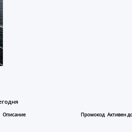
егодня
Описание
Промокод
Активен д