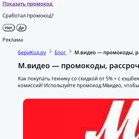
Показать промокод
Сработал промокод?
Нет
Да
Реклама
БериКод.ру
Блог
М.видео — промокоды, ра
М.видео — промокоды, рассрочк
Как покупать технику со скидкой от 5% + c кэшб
комиссий! Используйте промокод Мвидео, чтобы