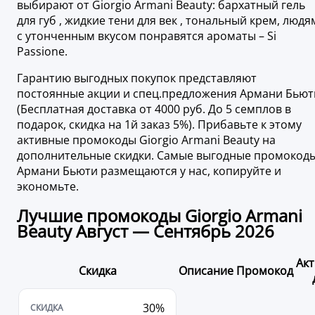
выбирают от Giorgio Armani Beauty: бархатный гель
для губ , жидкие тени для век , тональный крем, людя
с утонченным вкусом понравятся ароматы – Si
Passione.
Гарантию выгодных покупок представляют
постоянные акции и спец.предложения Армани Бьют
(Бесплатная доставка от 4000 руб. До 5 семплов в
подарок, скидка на 1й заказ 5%). Прибавьте к этому
активные промокоды Giorgio Armani Beauty на
дополнительные скидки. Самые выгодные промокод
Армани Бьюти размещаются у нас, копируйте и
экономьте.
Лучшие промокоды Giorgio Armani
Beauty Август — Сентябрь 2026
Ак
Скидка
Описание
Промокод
30%