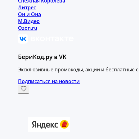
Снежная Королева
Литрес
Он и Она
М.Видео
Ozon.ru
БериКод.ру в VK
Эксклюзивные промокоды, акции и бесплатные с
Подписаться на новости