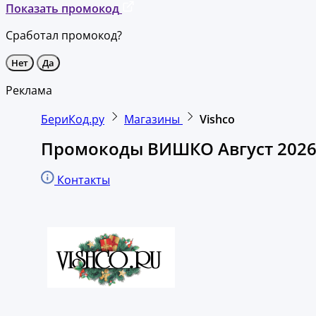
Показать промокод
Сработал промокод?
Нет
Да
Реклама
БериКод.ру
Магазины
Vishco
Промокоды ВИШКО Август 202
Контакты