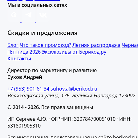
Мы в социальных сетях
Скидки и предложения
Блог
Что такое промокод?
Летняя распродажа
Чёрна
Пятница 2026
Эксклюзивы от Берикод.ру
Контакты
Директор по маркетингу и развитию
Сухов Андрей
+7 (953) 901-61-34
suhov.a@berikod.ru
Великолукская улица, 17Б. Великий Новгород 173002
© 2014 - 2026.
Все права защищены
ИП Сергеев А.Ю. · ОГРНИП: 320784700051010 · ИНН:
531801905310
Вся информация, представленная на сайте berikod.ru