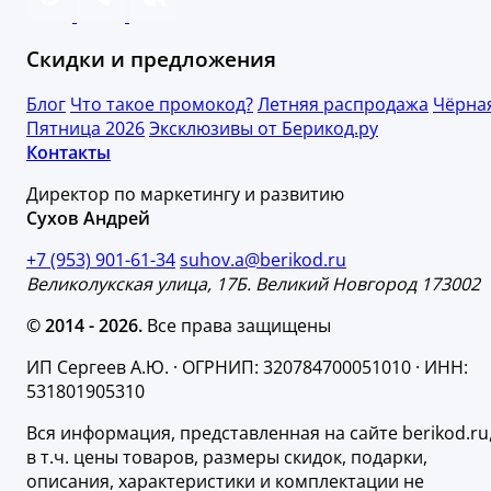
Скидки и предложения
Блог
Что такое промокод?
Летняя распродажа
Чёрна
Пятница 2026
Эксклюзивы от Берикод.ру
Контакты
Директор по маркетингу и развитию
Сухов Андрей
+7 (953) 901-61-34
suhov.a@berikod.ru
Великолукская улица, 17Б. Великий Новгород 173002
© 2014 - 2026.
Все права защищены
ИП Сергеев А.Ю. · ОГРНИП: 320784700051010 · ИНН:
531801905310
Вся информация, представленная на сайте berikod.ru
в т.ч. цены товаров, размеры скидок, подарки,
описания, характеристики и комплектации не