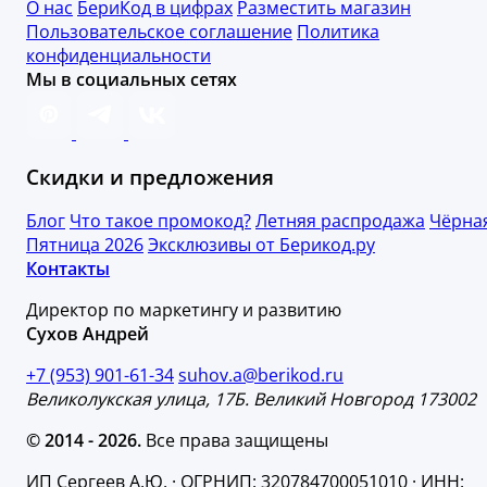
О нас
БериКод в цифрах
Разместить магазин
Пользовательское соглашение
Политика
конфиденциальности
Мы в социальных сетях
Скидки и предложения
Блог
Что такое промокод?
Летняя распродажа
Чёрна
Пятница 2026
Эксклюзивы от Берикод.ру
Контакты
Директор по маркетингу и развитию
Сухов Андрей
+7 (953) 901-61-34
suhov.a@berikod.ru
Великолукская улица, 17Б. Великий Новгород 173002
© 2014 - 2026.
Все права защищены
ИП Сергеев А.Ю. · ОГРНИП: 320784700051010 · ИНН: