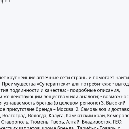
лярно
яет крупнейшие аптечные сети страны и помогает найти
. Преимущества «Супераптеки» для потребителя: • выго
нтия подлинности и качества; • подробные описания,
ем же действующим веществом или аналоги; • возможнос
я узнаваемость бренда (в целевом регионе) 3. Высокий
ьное присутствие бренда – Москва 2. Самовывоз и доставк
Волгоград, Вологда, Калуга, Камчатский край, Кемерово
 Ставрополь, Тюмень, Тверь, Алтай, Владивосток. ГЕО:
естких запретов, кроме бренда. Тарифы: - Товары с