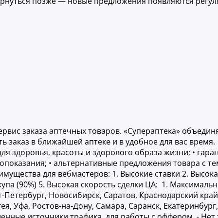
ернуться позже — новые предложения появляются регу
ервис заказа аптечных товаров. «Супераптека» объедин
ь заказ в ближайшей аптеке и в удобное для вас время
ля здоровья, красоты и здорового образа жизни; • гара
опоказания; • альтернативные предложения товара с т
мущества для вебмастеров: 1. Высокие ставки 2. Высока
ыкупа (90%) 5. Высокая скорость сделки ЦА: 1. Максимал
Петербург, Новосибирск, Саратов, Краснодарский край, 
ея, Уфа, Ростов-на-Дону, Самара, Саранск, Екатеринбург,
ые источники трафика, для работы с оффером. - Нет ж