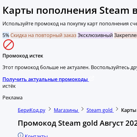
Карты пополнения Steam в
Используйте промокод на покупку карт пополнения сче
5%
Скидка на повторный заказ
Эксклюзивный
Закрепл
Промокод истек
Этот промокод больше не актуален. Воспользуйтесь д
Получить актуальные промокоды
истёк
Реклама
БериКод.ру
Магазины
Steam gold
Карты
Промокод Steam gold Август 20
Контакты