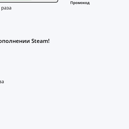
 раза
ополнении Steam!
за