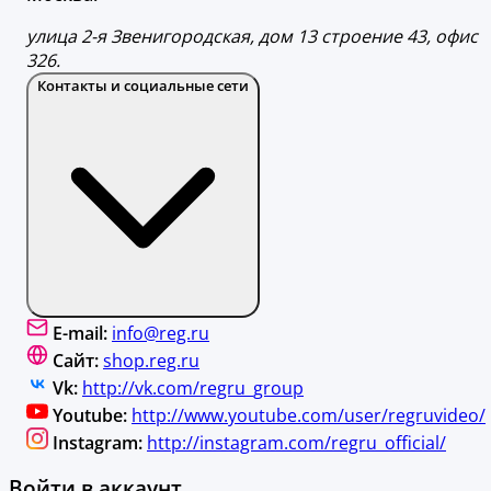
улица 2-я Звенигородская, дом 13 строение 43, офис
326.
Контакты и социальные сети
E-mail:
info@reg.ru
Сайт:
shop.reg.ru
Vk:
http://vk.com/regru_group
Youtube:
http://www.youtube.com/user/regruvideo/
Instagram:
http://instagram.com/regru_official/
Войти в аккаунт