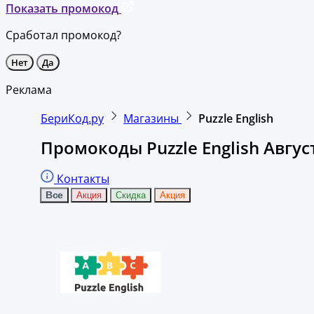
Показать промокод
Сработал промокод?
Нет
Да
Реклама
БериКод.ру
Магазины
Puzzle English
Промокоды Puzzle English Авгус
Контакты
Все
Акция
Скидка
Акция