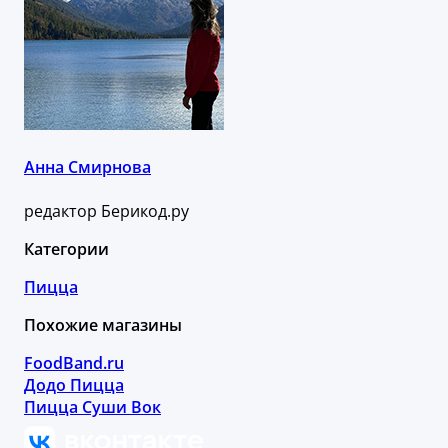
Анна Смирнова
редактор Берикод.ру
Категории
Пицца
Похожие магазины
FoodBand.ru
Додо Пицца
Пицца Суши Вок