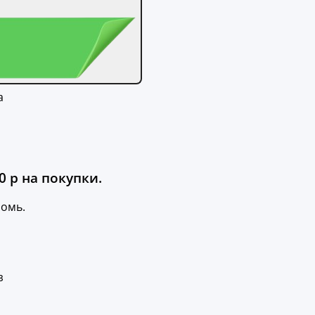
а
 р на покупки.
номь.
з