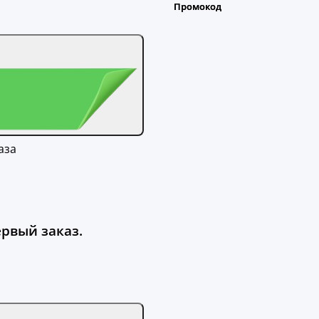
аза
ервый заказ.