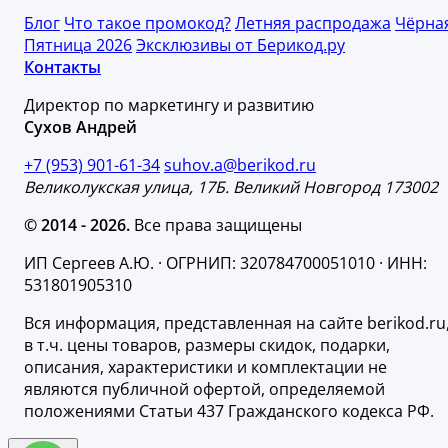
Блог
Что такое промокод?
Летняя распродажа
Чёрна
Пятница 2026
Эксклюзивы от Берикод.ру
Контакты
Директор по маркетингу и развитию
Сухов Андрей
+7 (953) 901-61-34
suhov.a@berikod.ru
Великолукская улица, 17Б. Великий Новгород 173002
© 2014 - 2026.
Все права защищены
ИП Сергеев А.Ю. · ОГРНИП: 320784700051010 · ИНН:
531801905310
Вся информация, представленная на сайте berikod.ru
в т.ч. цены товаров, размеры скидок, подарки,
описания, характеристики и комплектации не
являются публичной офертой, определяемой
положениями Статьи 437 Гражданского кодекса РФ.