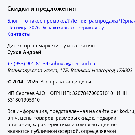
Скидки и предложения
Блог
Что такое промокод?
Летняя распродажа
Чёрна
Пятница 2026
Эксклюзивы от Берикод.ру
Контакты
Директор по маркетингу и развитию
Сухов Андрей
+7 (953) 901-61-34
suhov.a@berikod.ru
Великолукская улица, 17Б. Великий Новгород 173002
© 2014 - 2026.
Все права защищены
ИП Сергеев А.Ю. · ОГРНИП: 320784700051010 · ИНН:
531801905310
Вся информация, представленная на сайте berikod.ru
в т.ч. цены товаров, размеры скидок, подарки,
описания, характеристики и комплектации не
являются публичной офертой, определяемой