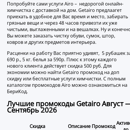
Попробуйте сами услуги Airo – недорогой онлайн-
химчистка с доставкой на дом. Getairo предлаагет
приехать в удобное для Вас время и место, забирать
грязные вещи и через 48 часов привезти их уже
чистыми, выглаженными и на вешалках. Ну и конечн
Вы можете заказать чистку обуви, сумок, штор,
ковров и других предметов интерьера.
Расценки на работу Вас приятно удивят, 5 рубашек з
690 р., 5 кг. белья за 590р. Плюс к этому каждого
нового клиента действует скидка 500 руб. Для
экономии можно найти Getairo промокод на доп
скидку или бесплатные услуги химчистки. С полным
каталогом промокодов Airo можно ознакомиться на
БериКод.
Лучшие промокоды Getairo Август 
Сентябрь 2026
Актив
Скидка
Описание
Промокод
до