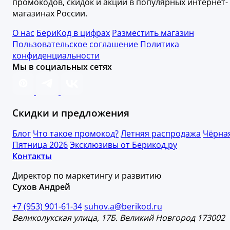
промокодов, скидок и акций в популярных интернет-
магазинах России.
О нас
БериКод в цифрах
Разместить магазин
Пользовательское соглашение
Политика
конфиденциальности
Мы в социальных сетях
Скидки и предложения
Блог
Что такое промокод?
Летняя распродажа
Чёрна
Пятница 2026
Эксклюзивы от Берикод.ру
Контакты
Директор по маркетингу и развитию
Сухов Андрей
+7 (953) 901-61-34
suhov.a@berikod.ru
Великолукская улица, 17Б. Великий Новгород 173002