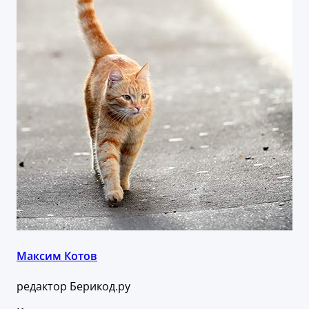
Максим Котов
редактор Берикод.ру