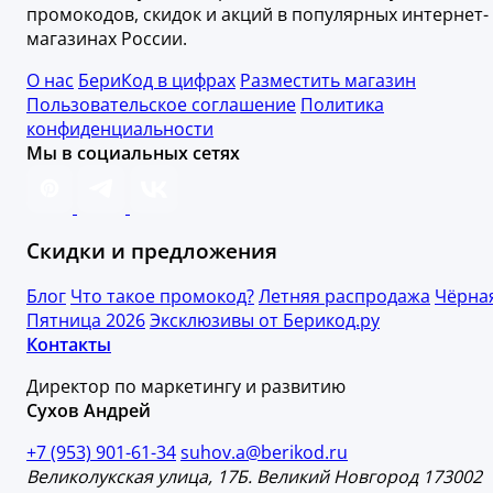
промокодов, скидок и акций в популярных интернет-
магазинах России.
О нас
БериКод в цифрах
Разместить магазин
Пользовательское соглашение
Политика
конфиденциальности
Мы в социальных сетях
Скидки и предложения
Блог
Что такое промокод?
Летняя распродажа
Чёрна
Пятница 2026
Эксклюзивы от Берикод.ру
Контакты
Директор по маркетингу и развитию
Сухов Андрей
+7 (953) 901-61-34
suhov.a@berikod.ru
Великолукская улица, 17Б. Великий Новгород 173002