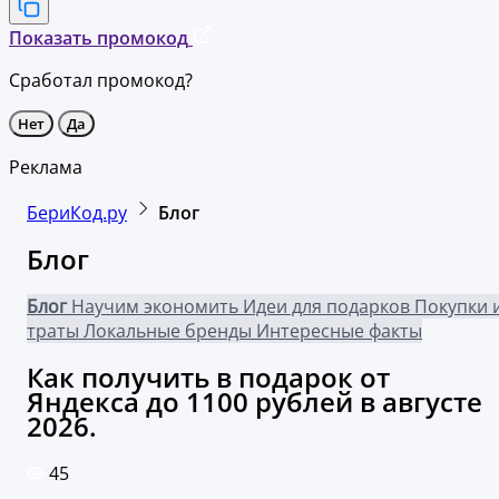
Показать промокод
Сработал промокод?
Нет
Да
Реклама
БериКод.ру
Блог
Блог
Блог
Научим экономить
Идеи для подарков
Покупки 
траты
Локальные бренды
Интересные факты
Как получить в подарок от
Яндекса до 1100 рублей в августе
2026.
45