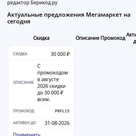
редактор Берикод.ру
Актуальные предложения Мегамаркет на
сегодня
Акт
Скидка
Описание
Промокод
д
30 000 ₽
С
промокодом
в августе
2026 скидки
до 30 000 ₽
всем.
PRFL15
31-08-2026
Применить