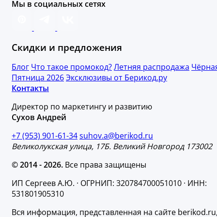
Мы в социальных сетях
Скидки и предложения
Блог
Что такое промокод?
Летняя распродажа
Чёрна
Пятница 2026
Эксклюзивы от Берикод.ру
Контакты
Директор по маркетингу и развитию
Сухов Андрей
+7 (953) 901-61-34
suhov.a@berikod.ru
Великолукская улица, 17Б. Великий Новгород 173002
© 2014 - 2026.
Все права защищены
ИП Сергеев А.Ю. · ОГРНИП: 320784700051010 · ИНН:
531801905310
Вся информация, представленная на сайте berikod.ru