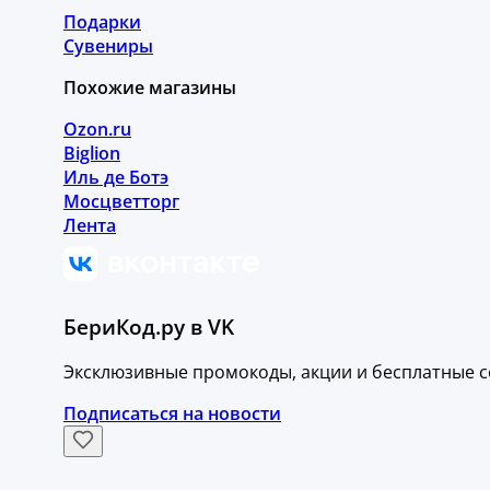
Подарки
Сувениры
Похожие магазины
Ozon.ru
Biglion
Иль де Ботэ
Мосцветторг
Лента
БериКод.ру в VK
Эксклюзивные промокоды, акции и бесплатные с
Подписаться на новости