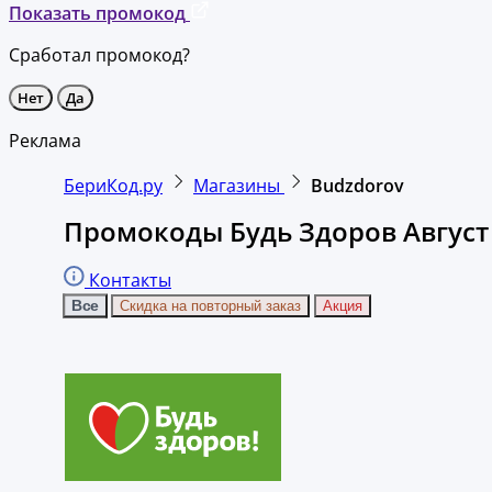
Показать промокод
Сработал промокод?
Нет
Да
Реклама
БериКод.ру
Магазины
Budzdorov
Промокоды Будь Здоров Август
Контакты
Все
Скидка на повторный заказ
Акция