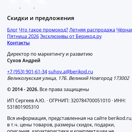
Скидки и предложения
Блог
Что такое промокод?
Летняя распродажа
Чёрна
Пятница 2026
Эксклюзивы от Берикод.ру
Контакты
Директор по маркетингу и развитию
Сухов Андрей
+7 (953) 901-61-34
suhov.a@berikod.ru
Великолукская улица, 17Б. Великий Новгород 173002
© 2014 - 2026.
Все права защищены
ИП Сергеев А.Ю. · ОГРНИП: 320784700051010 · ИНН:
531801905310
Вся информация, представленная на сайте berikod.ru
в т.ч. цены товаров, размеры скидок, подарки,
описания, характеристики и комплектации не